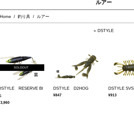
ルアー
Home
釣り具
ルアー
DSTYLE
SOLDOUT
DSTYLE RESERVE BI
DSTYLE D2HOG
DSTYLE SVS
¥847
¥913
G
¥3,960