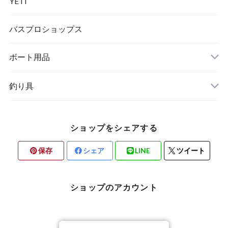
YETI
バスプロショップス
ボート用品
新品商品
釣り具
中古商品
ルアー
ショップをシェアする
保存
シェア
LINE
ツイート
ショップのアカウント