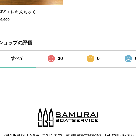
SBSエレキんちゃく
¥6,600
ショップの評価
すべて
30
0
SAMURAI OUTDOOR
〒314-0133 茨城県神栖市息栖153
TEL:0299-95-8505