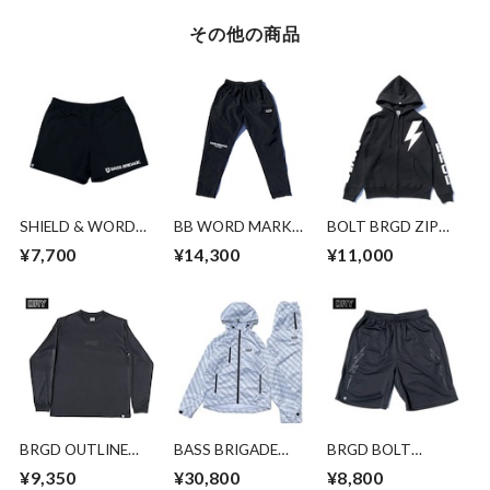
その他の商品
SHIELD & WORD
BB WORD MARK
BOLT BRGD ZIP
MARK NYLON
WR PANTS
HOODIE -
¥7,700
¥14,300
¥11,000
SHORTS - BLACK
BLACK/WHITE
BRGD OUTLINE
BASS BRIGADE
BRGD BOLT
DRY L/S TEE -
PACKABLE JACKET
OUTLINE DRY
¥9,350
¥30,800
¥8,800
BLACK/BLACK
& PANTS SET -
SHORTS -