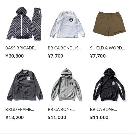
BASS BRIGADE
BB CA BONE L/S
SHIELD & WORD
PACKABLE JACKET
TEE - WHITE -
MARK NYLON
¥30,800
¥7,700
¥7,700
& PANTS SET -
SHORTS - COYOTE
BLACK
BRGD FRAME
BB CA BONE
BB CA BONE
COACHES
HOODIE - GREY -
HOODIE - BLACK
¥13,200
¥11,000
¥11,000
JACKET -
-
BLACK/WHITE -