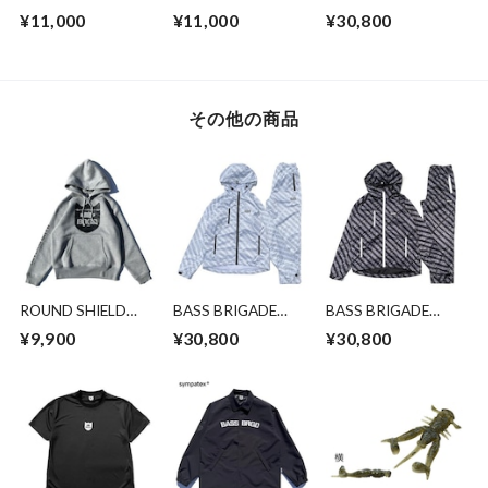
HOODIE - GREY -
HOODIE - BLACK
PACKABLE JACKET
¥11,000
¥11,000
¥30,800
-
& PANTS SET -
WHITE
その他の商品
ROUND SHIELD
BASS BRIGADE
BASS BRIGADE
HOODIE
PACKABLE JACKET
PACKABLE JACKET
¥9,900
¥30,800
¥30,800
GREY/BLACK
& PANTS SET -
& PANTS SET -
WHITE
BLACK