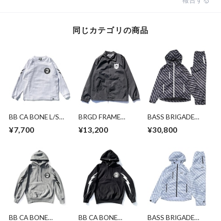
報告する
同じカテゴリの商品
BB CA BONE L/S
BRGD FRAME
BASS BRIGADE
TEE - WHITE -
COACHES
PACKABLE JACKET
¥7,700
¥13,200
¥30,800
JACKET -
& PANTS SET -
BLACK/WHITE -
BLACK
BB CA BONE
BB CA BONE
BASS BRIGADE